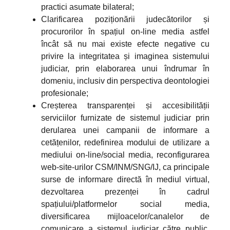
practici asumate bilateral;
Clarificarea poziționării judecătorilor și
procurorilor în spațiul on-line media astfel
încât să nu mai existe efecte negative cu
privire la integritatea și imaginea sistemului
judiciar, prin elaborarea unui îndrumar în
domeniu, inclusiv din perspectiva deontologiei
profesionale;
Creșterea transparenței și accesibilității
serviciilor furnizate de sistemul judiciar prin
derularea unei campanii de informare a
cetățenilor, redefinirea modului de utilizare a
mediului on-line/social media, reconfigurarea
web-site-urilor CSM/INM/SNG/IJ, ca principale
surse de informare directă în mediul virtual,
dezvoltarea prezenței în cadrul
spațiului/platformelor social media,
diversificarea mijloacelor/canalelor de
comunicare a sistemul judiciar către public,