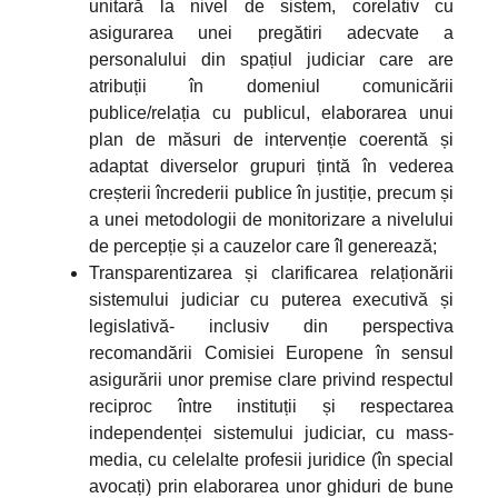
unitară la nivel de sistem, corelativ cu
asigurarea unei pregătiri adecvate a
personalului din spațiul judiciar care are
atribuții în domeniul comunicării
publice/relația cu publicul, elaborarea unui
plan de măsuri de intervenție coerentă și
adaptat diverselor grupuri țintă în vederea
creșterii încrederii publice în justiție, precum și
a unei metodologii de monitorizare a nivelului
de percepție și a cauzelor care îl generează;
Transparentizarea și clarificarea relaționării
sistemului judiciar cu puterea executivă și
legislativă- inclusiv din perspectiva
recomandării Comisiei Europene în sensul
asigurării unor premise clare privind respectul
reciproc între instituții și respectarea
independenței sistemului judiciar, cu mass-
media, cu celelalte profesii juridice (în special
avocați) prin elaborarea unor ghiduri de bune