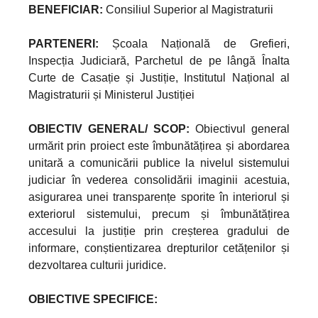
BENEFICIAR:
Consiliul Superior al Magistraturii
PARTENERI:
Școala Națională de Grefieri,
Inspecția Judiciară, Parchetul de pe lângă Înalta
Curte de Casație și Justiție, Institutul Național al
Magistraturii și Ministerul Justiției
OBIECTIV GENERAL/ SCOP:
Obiectivul general
urmărit prin proiect este îmbunătățirea și abordarea
unitară a comunicării publice la nivelul sistemului
judiciar în vederea consolidării imaginii acestuia,
asigurarea unei transparențe sporite în interiorul și
exteriorul sistemului, precum și îmbunătățirea
accesului la justiție prin creșterea gradului de
informare, conștientizarea drepturilor cetățenilor și
dezvoltarea culturii juridice.
OBIECTIVE SPECIFICE: