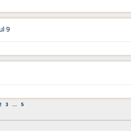
l 9
2
3
…
5