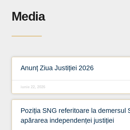
Media
Anunț Ziua Justiției 2026
iunie 22, 2026
Poziția SNG referitoare la demersul S
apărarea independenței justiției