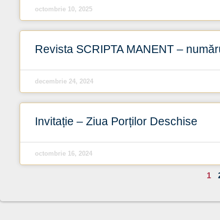
octombrie 10, 2025
Revista SCRIPTA MANENT – număru
decembrie 24, 2024
Invitație – Ziua Porților Deschise
octombrie 16, 2024
1