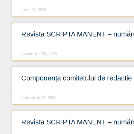
iunie 11, 2026
Revista SCRIPTA MANENT – număru
decembrie 23, 2025
Componența comitetului de redacție
octombrie 31, 2025
Revista SCRIPTA MANENT – număru