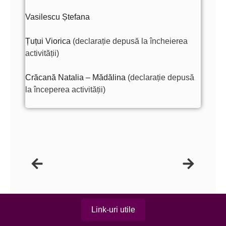
Vasilescu Ștefana
Țuțui Viorica
(declarație depusă la încheierea
activității)
Crăcană Natalia – Mădălina
(declarație depusă
la începerea activității)
Link-uri utile