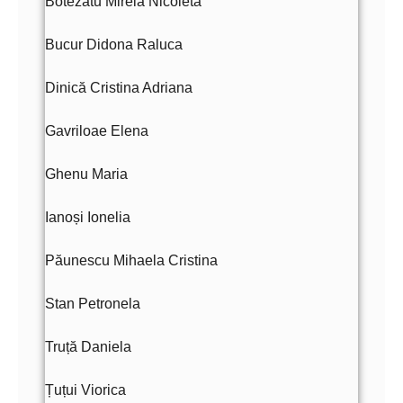
Botezatu Mirela Nicoleta
Bucur Didona Raluca
Dinică Cristina Adriana
Gavriloae Elena
Ghenu Maria
Ianoși Ionelia
Păunescu Mihaela Cristina
Stan Petronela
Truță Daniela
Țuțui Viorica