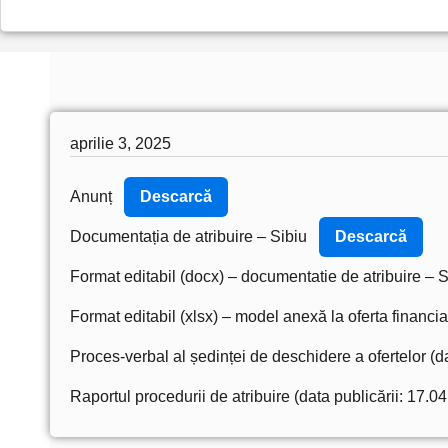
aprilie 3, 2025
Anunț
Descarcă
Documentația de atribuire – Sibiu
Descarcă
Format editabil (docx) – documentatie de atribuire – S
Format editabil (xlsx) – model anexă la oferta financia
Proces-verbal al ședinței de deschidere a ofertelor (d
Raportul procedurii de atribuire (data publicării: 17.0