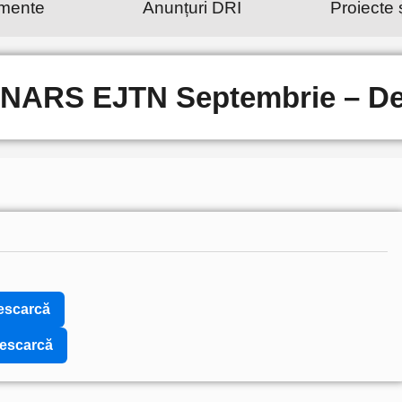
mente
Anunțuri DRI
Proiecte 
RS EJTN Septembrie – De
escarcă
escarcă