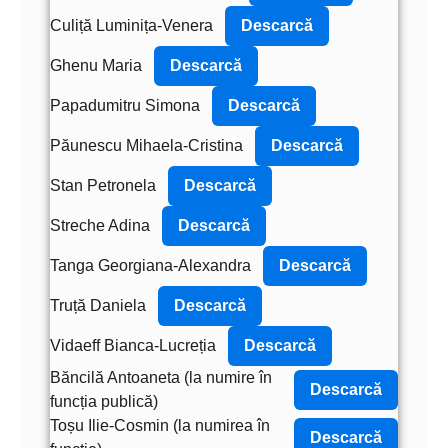
Culiță Luminița-Venera
Descarcă
Ghenu Maria
Descarcă
Papadumitru Simona
Descarcă
Păunescu Mihaela-Cristina
Descarcă
Stan Petronela
Descarcă
Streche Adina
Descarcă
Tanga Georgiana-Alexandra
Descarcă
Truță Daniela
Descarcă
Vidaeff Bianca-Lucreția
Descarcă
Băncilă Antoaneta (la numire în
Descarcă
funcția publică)
Toșu Ilie-Cosmin (la numirea în
Descarcă