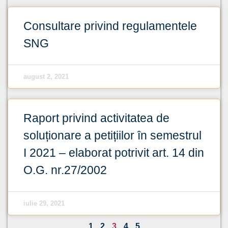
Consultare privind regulamentele
SNG
august 2, 2021
Raport privind activitatea de
soluționare a petițiilor în semestrul
I 2021 – elaborat potrivit art. 14 din
O.G. nr.27/2002
iulie 29, 2021
1
2
3
4
5