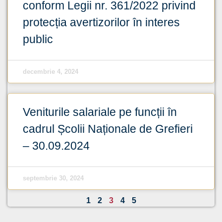
conform Legii nr. 361/2022 privind
protecția avertizorilor în interes
public
decembrie 4, 2024
Veniturile salariale pe funcții în
cadrul Școlii Naționale de Grefieri
– 30.09.2024
septembrie 30, 2024
1
2
3
4
5