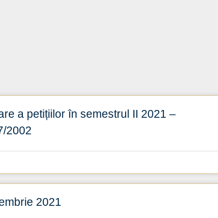
re a petițiilor în semestrul II 2021 –
27/2002
cembrie 2021