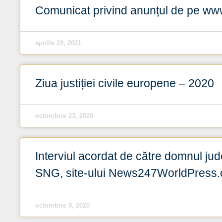
Comunicat privind anunțul de pe www
aprilie 29, 2021
Ziua justiției civile europene – 2020
octombrie 23, 2020
Interviul acordat de către domnul jud
SNG, site-ului News247WorldPress
octombrie 9, 2020