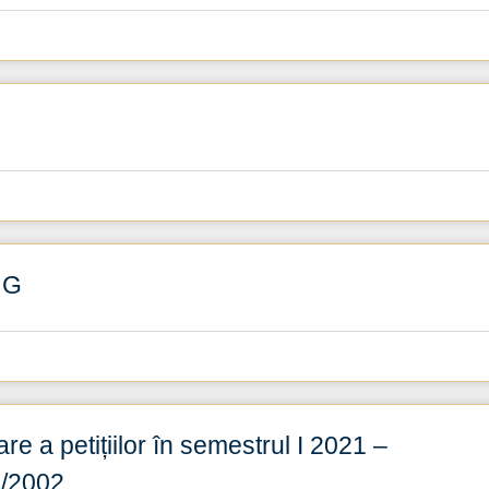
NG
re a petițiilor în semestrul I 2021 –
27/2002