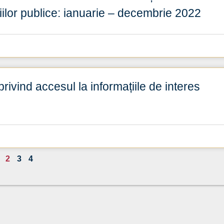
tuțiilor publice: ianuarie – decembrie 2022
privind accesul la informațiile de interes
2
3
4