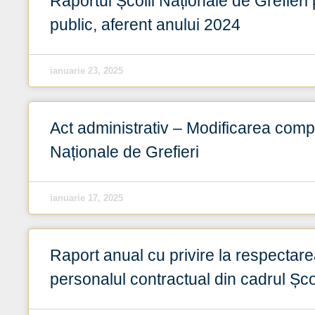
Raportul Școlii Naționale de Grefieri 
public, aferent anului 2024
ianuarie 23, 2025
Act administrativ – Modificarea compo
Naționale de Grefieri
ianuarie 17, 2025
Raport anual cu privire la respectar
personalul contractual din cadrul Școl