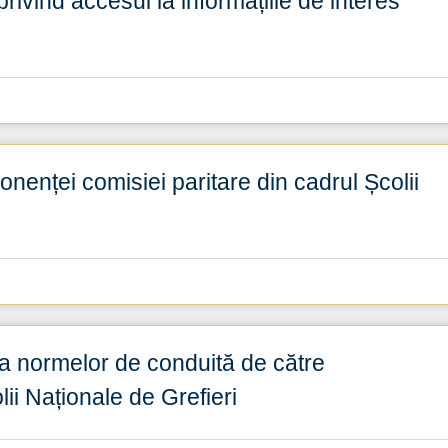
privind accesul la informațiile de interes
nenței comisiei paritare din cadrul Școlii
ea normelor de conduită de către
ii Naționale de Grefieri